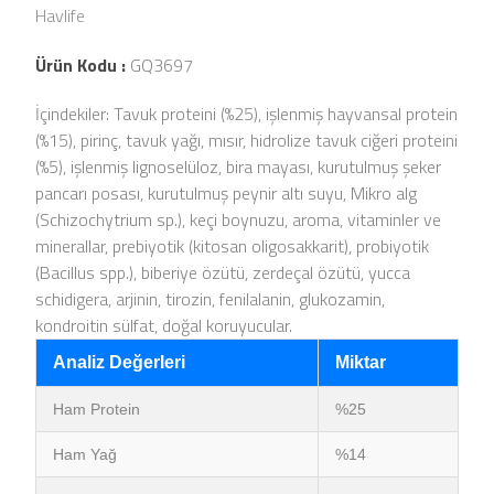
Havlife
Ürün Kodu :
GQ3697
İçindekiler: Tavuk proteini (%25), işlenmiş hayvansal protein
(%15), pirinç, tavuk yağı, mısır, hidrolize tavuk ciğeri proteini
(%5), işlenmiş lignoselüloz, bira mayası, kurutulmuş şeker
pancarı posası, kurutulmuş peynir altı suyu, Mikro alg
(Schizochytrium sp.), keçi boynuzu, aroma, vitaminler ve
minerallar, prebiyotik (kitosan oligosakkarit), probiyotik
(Bacillus spp.), biberiye özütü, zerdeçal özütü, yucca
schidigera, arjinin, tirozin, fenilalanin, glukozamin,
kondroitin sülfat, doğal koruyucular.
Analiz Değerleri
Miktar
Ham Protein
%25
Ham Yağ
%14