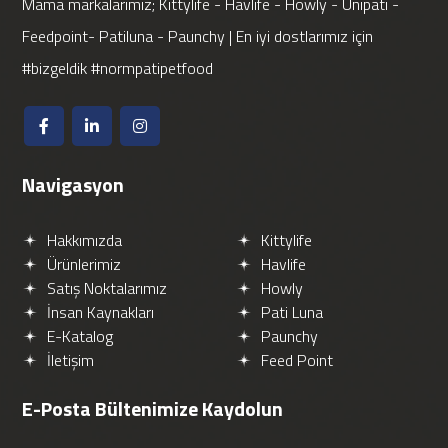
Mama markalarımız; Kittylife - Havlife - Howly - Unipati -
Feedpoint- Patiluna - Paunchy | En iyi dostlarımız için
#bizgeldik #normpatipetfood
Navigasyon
Hakkımızda
Kittylife
Ürünlerimiz
Havlife
Satış Noktalarımız
Howly
İnsan Kaynakları
Pati Luna
E-Katalog
Paunchy
İletişim
Feed Point
E-Posta Bültenimize
Kaydolun