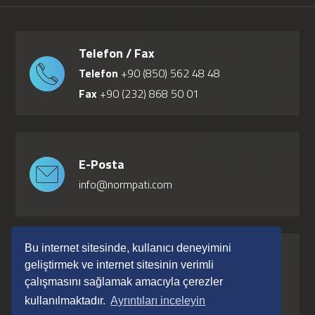
Telefon / Fax
Telefon
+90 (850) 562 48 48
Fax
+90 (232) 868 50 01
E-Posta
info@normpati.com
Bu internet sitesinde, kullanıcı deneyimini
Adres
geliştirmek ve internet sitesinin verimli
Fabrika: Subaşı Mah. 229 Sk. No: 12 Torbalı
çalışmasını sağlamak amacıyla çerezler
İzmir / Türkiye Ofis: Subaşı Mah. 202 Sk.
kullanılmaktadır.
Ayrıntıları inceleyin
No:9 Torbalı