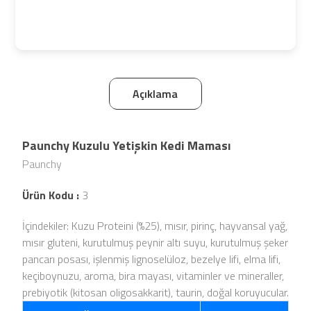
Açıklama
Paunchy Kuzulu Yetişkin Kedi Maması
Paunchy
Ürün Kodu :
3
İçindekiler: Kuzu Proteini (%25), mısır, pirinç, hayvansal yağ,
mısır gluteni, kurutulmuş peynir altı suyu, kurutulmuş şeker
pancarı posası, işlenmiş lignoselüloz, bezelye lifi, elma lifi,
keçiboynuzu, aroma, bira mayası, vitaminler ve mineraller,
prebiyotik (kitosan oligosakkarit), taurin, doğal koruyucular.